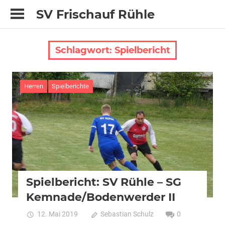
Zum
SV Frischauf Rühle
Inhalt
springen
Schlagwort:
Spielbericht
Herren
Spielberichte
Spielbericht: SV Rühle – SG
Kemnade/Bodenwerder II
12. Mai 2019
Sebastian Schulz
0