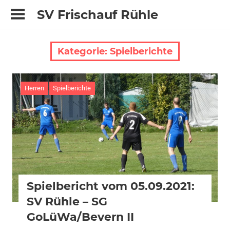
Zum
SV Frischauf Rühle
Inhalt
springen
Kategorie:
Spielberichte
Herren
Spielberichte
Spielbericht vom 05.09.2021:
SV Rühle – SG
GoLüWa/Bevern II