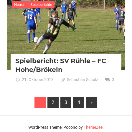
Herren
Spielberichte
Spielbericht: SV Rühle – FC
Hohe/Brökeln
21. Oktober 2018
Sebastian Schulz
0
Seitennummerierung
Nächste
1
2
3
4
»
Beiträge
der
Beiträge
WordPress Theme: Pocono by
ThemeZee
.